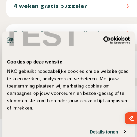
4 weken gratis puzzelen
east
4 weken gratis puzzelen
TEST
Ontvang 2 gratis puzzelboeken
east
Ontvang 2 gratis puzzelboeken
Gratis kaartje voor Camperbeurs Hardenberg
east
Gratis kaartje voor Camperbeurs
Cookies op deze website
Hardenberg
NKC gebruikt noodzakelijke cookies om de website goed
te laten werken, analyseren en verbeteren. Met jouw
toestemming plaatsen wij marketing cookies om
Korting op onderhoud aan je camper
east
campagnes op jouw voorkeuren en bezoekgedrag af te
Korting op onderhoud aan je
stemmen. Je kunt hieronder jouw keuze altijd aanpassen
camper
of intrekken.
Details tonen
Deel pagina