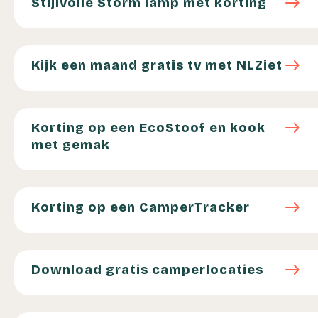
east
Stijlvolle Storm lamp met korting
Kijk een maand gratis tv met NLZiet
east
Kijk een maand gratis tv met NLZiet
Korting op een EcoStoof en kook met gemak
east
Korting op een EcoStoof en kook
met gemak
Korting op een CamperTracker
east
Korting op een CamperTracker
Download gratis camperlocaties
east
Download gratis camperlocaties