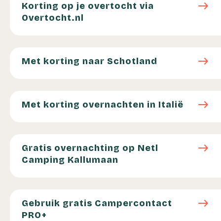
east
Korting op je overtocht via
Overtocht.nl
Met korting naar Schotland
east
Met korting naar Schotland
Met korting overnachten in Italië
east
Met korting overnachten in Italië
Gratis overnachting op Netl Camping Kallumaan
east
Gratis overnachting op Netl
Camping Kallumaan
Gebruik gratis Campercontact PRO+
east
Gebruik gratis Campercontact
PRO+