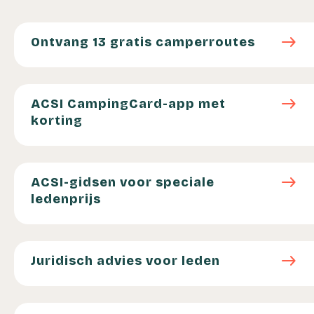
Ontvang 13 gratis camperroutes
east
Ontvang 13 gratis camperroutes
ACSI CampingCard-app met korting
east
ACSI CampingCard-app met
korting
ACSI-gidsen voor speciale ledenprijs
east
ACSI-gidsen voor speciale
ledenprijs
Juridisch advies voor leden
east
Juridisch advies voor leden
Korting op je overtocht via Overtocht.nl