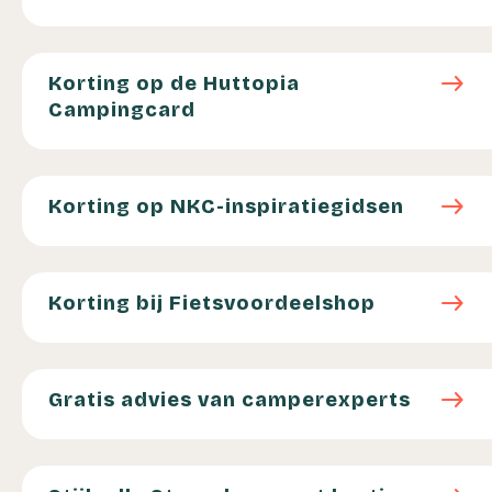
Korting op de Huttopia Campingcard
east
Korting op de Huttopia
Campingcard
Korting op NKC-inspiratiegidsen
east
Korting op NKC-inspiratiegidsen
Korting bij Fietsvoordeelshop
east
Korting bij Fietsvoordeelshop
Gratis advies van camperexperts
east
Gratis advies van camperexperts
Stijlvolle Storm lamp met korting