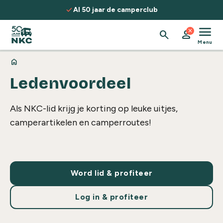
Spring naar de inhoud
check
Al 50 jaar de camperclub
menu
close
search
person
Menu
home
Ledenvoordeel
Als NKC-lid krijg je korting op leuke uitjes,
camperartikelen en camperroutes!
Word lid & profiteer
Log in & profiteer